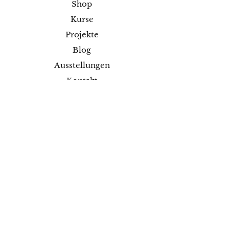
Shop
Kurse
Projekte
Blog
Ausstellungen
Kontakt
Versand & Rückgabe
Impressum
Datenschutz
AGB
Zahlungsmethoden
Facebook
Instagram