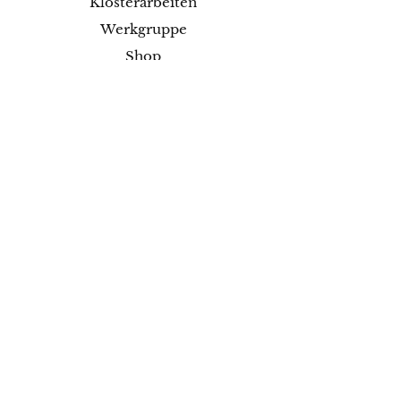
Klosterarbeiten
Werkgruppe
Shop
Kurse
Projekte
Blog
Ausstellungen
Kontakt
Versand & Rückgabe
Impressum
Datenschutz
AGB
Zahlungsmethoden