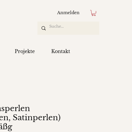
Anmelden
Projekte
Kontakt
asperlen
en, Satinperlen)
äßg