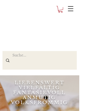
LIEBENSWERT
VIELFÄLTIG
FANTASIEVOLL
ANMUTIG
VOLKSFRÖMMIG