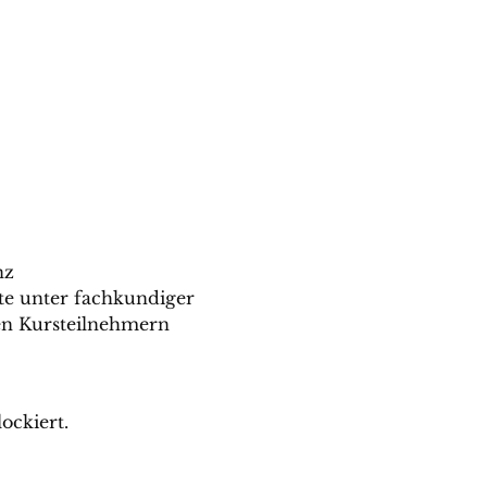
nz
 unter fachkundiger 
den Kursteilnehmern 
ockiert.