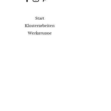
Start
Klosterarbeiten
Werkgruppe
Shop
Kurse
Projekte
Blog
Ausstellungen
Kontakt
Versand & Rückgabe
Impressum
Datenschutz