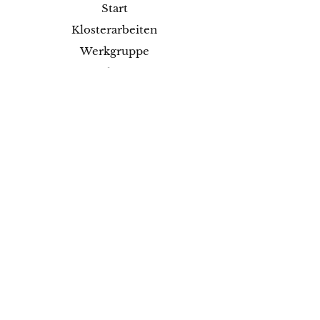
Start
Klosterarbeiten
Werkgruppe
Shop
Kurse
Projekte
Blog
Ausstellungen
Kontakt
Versand & Rückgabe
Impressum
Datenschutz
AGB
Zahlungsmethoden