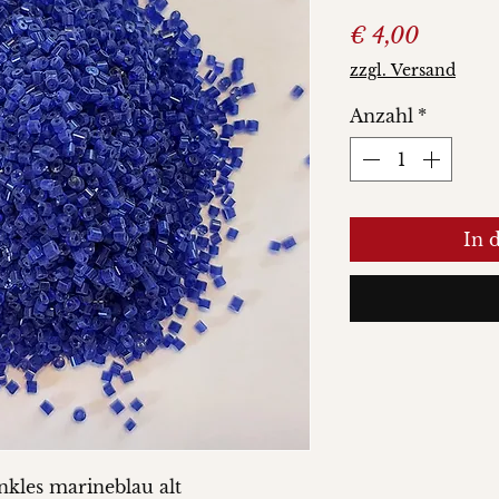
Preis
€ 4,00
zzgl. Versand
Anzahl
*
In 
nkles marineblau alt