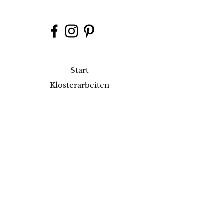
Start
Klosterarbeiten
Werkgruppe
Shop
Kurse
Projekte
Blog
Ausstellungen
Kontakt
Versand & Rückgabe