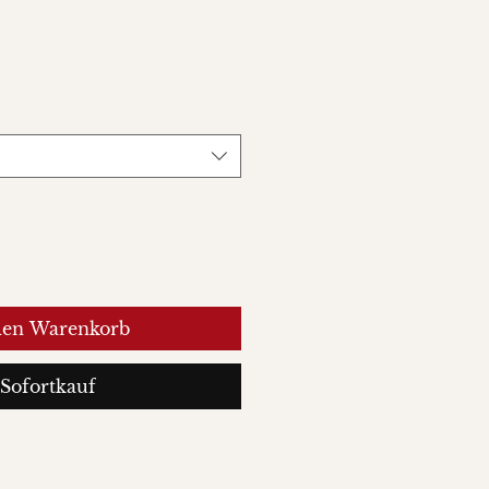
-
s
den Warenkorb
Sofortkauf