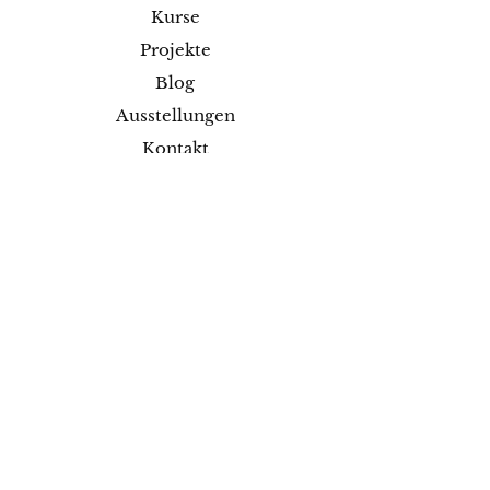
Kurse
Projekte
Blog
Ausstellungen
Kontakt
Versand & Rückgabe
Impressum
Datenschutz
AGB
Zahlungsmethoden
Facebook
Instagram
Pinterest