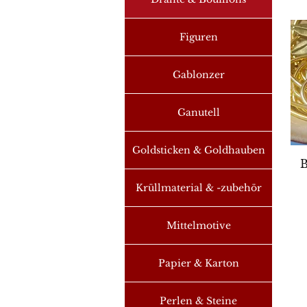
Figuren
Gablonzer
Ganutell
Goldsticken & Goldhauben
S
B
Krüllmaterial & -zubehör
Mittelmotive
Papier & Karton
Perlen & Steine