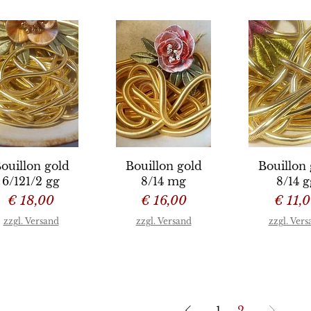
chnellansicht
Schnellansicht
Schnellan
ouillon gold
Bouillon gold
Bouillon 
6/121/2 gg
8/14 mg
8/14 g
Preis
Preis
Preis
€ 18,00
€ 16,00
€ 11,
zzgl. Versand
zzgl. Versand
zzgl. Ver
1
2