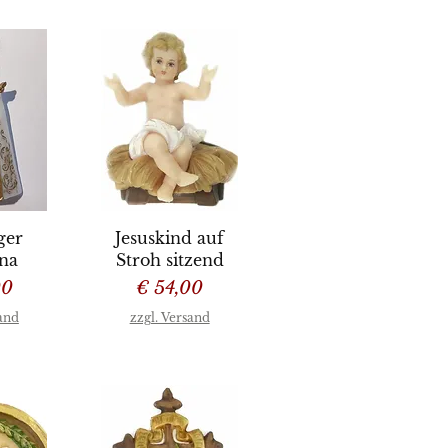
sicht
Schnellansicht
ger
Jesuskind auf
na
Stroh sitzend
Preis
00
€ 54,00
sand
zzgl. Versand