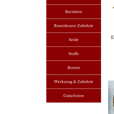
Raritäten
Rosenkranz-Zubehör
S
E
Seide
Stoffe
Borten
Werkzeug & Zubehör
Gutscheine