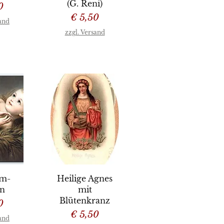
(G. Reni)
0
Preis
€ 5,50
sand
zzgl. Versand
sicht
Schnellansicht
em-
Heilige Agnes
in
mit
Blütenkranz
0
Preis
€ 5,50
sand