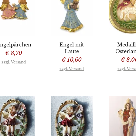
chnellansicht
Schnellansicht
Schnellan
ngelpärchen
Engel mit
Medail
Laute
Osterl
Preis
€ 8,70
Preis
Preis
€ 10,60
€ 8,0
zzgl. Versand
zzgl. Versand
zzgl. Ver