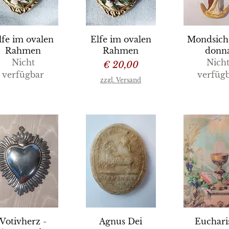
chnellansicht
Schnellansicht
Schnellan
lfe im ovalen
Elfe im ovalen
Mondsich
Rahmen
Rahmen
donn
Nicht
Nich
Preis
€ 20,00
verfügbar
verfüg
zzgl. Versand
chnellansicht
Schnellansicht
Schnellan
Votivherz -
Agnus Dei
Eucharis