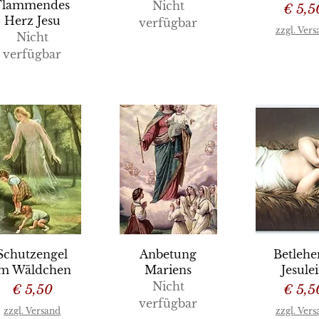
Flammendes
Nicht
Preis
€ 5,5
Herz Jesu
verfügbar
zzgl. Ver
Nicht
verfügbar
chnellansicht
Schnellansicht
Schnellan
Schutzengel
Anbetung
Betleh
im Wäldchen
Mariens
Jesule
Nicht
Preis
Preis
€ 5,50
€ 5,5
verfügbar
zzgl. Versand
zzgl. Ver