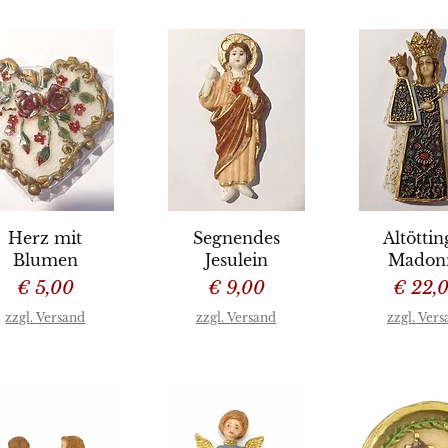
chnellansicht
Schnellansicht
Schnellan
Herz mit
Segnendes
Altöttin
Blumen
Jesulein
Madon
Preis
Preis
Preis
€ 5,00
€ 9,00
€ 22,
zzgl. Versand
zzgl. Versand
zzgl. Ver