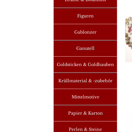
Figuren
Gablonzer
Ganutell
Goldsticken & Goldhauben
S
Krüllmaterial & -zubehör
Mittelmotive
Papier & Karton
Perlen & Steine