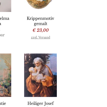
sicht
Schnellansicht
elma
Krippenmotiv
a
gemalt
t
Preis
€ 23,00
bar
zzgl. Versand
sicht
Schnellansicht
tie
Heiliger Josef