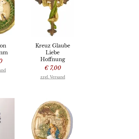
sicht
Schnellansicht
lon
Kreuz Glaube
amm
Liebe
Hoffnung
0
Preis
€ 7,00
sand
zzgl. Versand