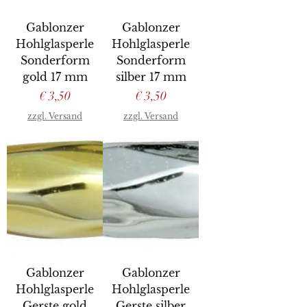
Gablonzer
Gablonzer
Hohlglasperle
Hohlglasperle
Sonderform
Sonderform
gold 17 mm
silber 17 mm
Preis
Preis
€ 3,50
€ 3,50
zzgl. Versand
zzgl. Versand
Gablonzer
Gablonzer
Hohlglasperle
Hohlglasperle
Gerste gold
Gerste silber