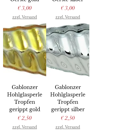
Preis
Preis
€ 3,00
€ 3,00
zzgl. Versand
zzgl. Versand
Gablonzer
Gablonzer
Hohlglasperle
Hohlglasperle
Tropfen
Tropfen
gerippt gold
gerippt silber
Preis
Preis
€ 2,50
€ 2,50
zzgl. Versand
zzgl. Versand