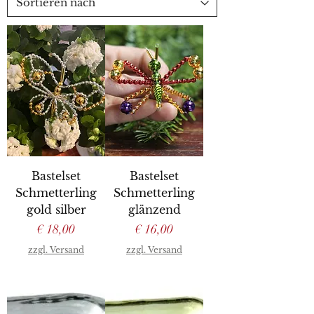
Bastelset
Bastelset
Schmetterling
Schmetterling
gold silber
glänzend
Preis
Preis
€ 18,00
€ 16,00
zzgl. Versand
zzgl. Versand